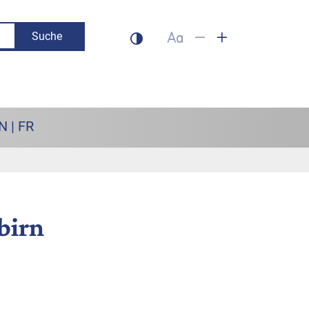
Suche
Dunklen Modus aktivieren
Schrift auf 100% setzen
Schrift verkleinern
Schrift vergrös
N | FR
birn