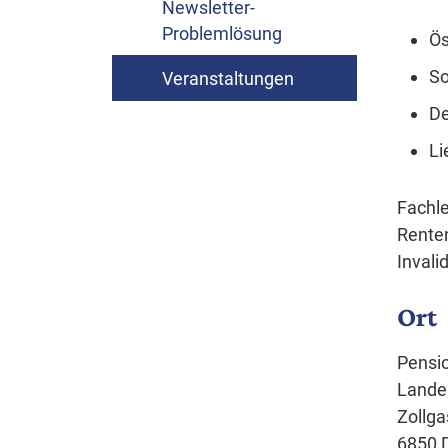
Newsletter-
Problemlösung
Ös
So
Veranstaltungen
De
Li
Fachle
Renten
Invali
Ort
Pensi
Landes
Zollga
6850 