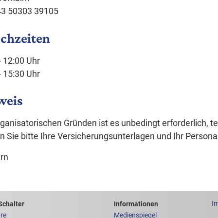
+43 50303 39105
echzeiten
- 12:00 Uhr
- 15:30 Uhr
weis
ganisatorischen Gründen ist es unbedingt erforderlich, t
n Sie bitte Ihre Versicherungsunterlagen und Ihr Person
rn
chen Links
um
Links zu weiteren
I
Schalter
Informationen
re
Medienspiegel