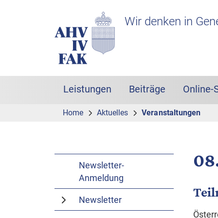
Zur Hauptnavigation
Zum Inhalt
Suche
Headerbereich mit Logo
Wir denken in Gen
Leistungen
Beiträge
Online-
Hauptnavigation
Home
Aktuelles
Veranstaltungen
08
Newsletter-
Anmeldung
Tei
Newsletter
Österr