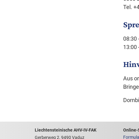
Tel. 
Spr
08:30 
13:00 
Hin
Aus or
Bringe
Dornbi
Footerbereich mit hilfrei
Links z
Liechtensteinische AHV-IV-FAK
Online-
Formula
Gerberweg 2, 9490 Vaduz