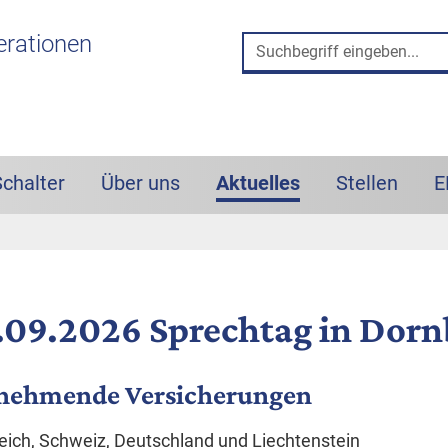
 und Such-Box
erationen
Schalter
Über uns
Aktuelles
Stellen
E
(aktiv)
.09.2026 Sprechtag in Dorn
lnehmende Versicherungen
eich, Schweiz, Deutschland und Liechtenstein