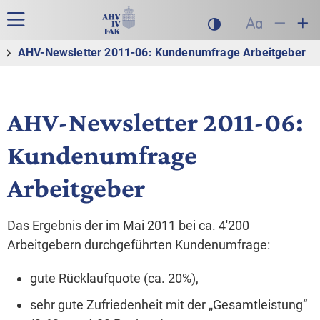
Zur Hauptnavigation
Zum Inhalt
Suche
Hauptnavigation
Dunklen Modus akt
Schrift auf
Schrift
Sch
AHV-Newsletter 2011-06: Kundenumfrage Arbeitgeber
AHV-Newsletter 2011-06:
Kundenumfrage
Arbeitgeber
Das Ergebnis der im Mai 2011 bei ca. 4'200
Arbeitgebern durchgeführten Kundenumfrage:
gute Rücklaufquote (ca. 20%),
sehr gute Zufriedenheit mit der „Gesamtleistung“