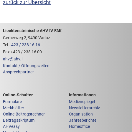
zurück zur Übersicht
Footerbereich mit hilfreichen Links
Liechtensteinische AHV-IV-FAK
Gerberweg 2, 9490 Vaduz
Tel
+423 / 238 16 16
Fax +423 / 238 16 00
ahv
@
ahv
.
li
Kontakt / Öffnungszeiten
Ansprechpartner
Links zum
Links zu weiteren
Online-Schalter
Informationen
Formulare
Medienspiegel
Merkblätter
Newsletterarchiv
Online-Beitragsrechner
Organisation
Beitragsskriptum
Jahresberichte
AHVeasy
Homeoffice