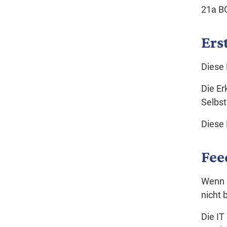
21a BG
Ers
Diese 
Die Er
Selbst
Diese 
Fee
Wenn I
nicht 
Die IT