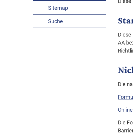
Diese 
Sitemap
Sta
Suche
Diese 
AA be
Richtl
Nic
Die na
Formul
Online
Die Fo
Barrie