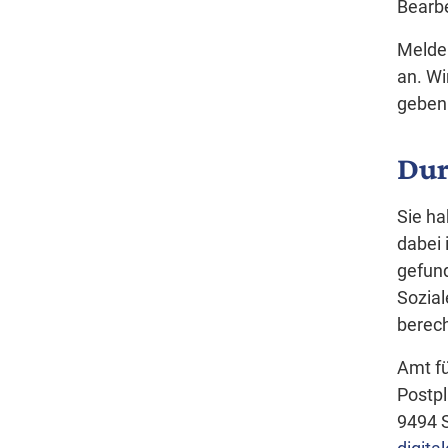
Bearb
Melden
an. Wi
geben
Dur
Sie ha
dabei 
gefund
Sozial
berec
Amt fü
Postpl
9494 