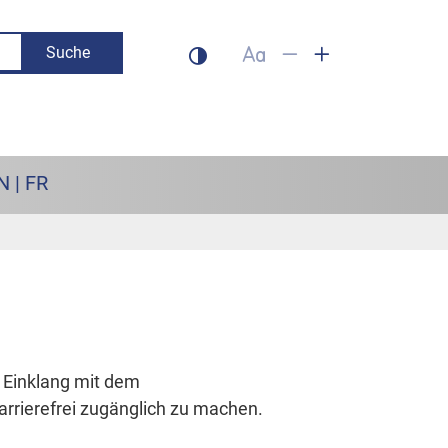
Suche
Dunklen Modus aktivieren
Schrift auf 100% setzen
Schrift verkleinern
Schrift vergrös
N | FR
m Einklang mit dem
arrierefrei zugänglich zu machen.