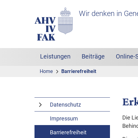
Zur Hauptnavigation
Zum Inhalt
Suche
Headerbereich mit Logo
Wir denken in Gen
Leistungen
Beiträge
Online-
Hauptnavigation
Home
Barrierefreiheit
Erk
Datenschutz
Die Li
Impressum
Behind
Barrierefreiheit