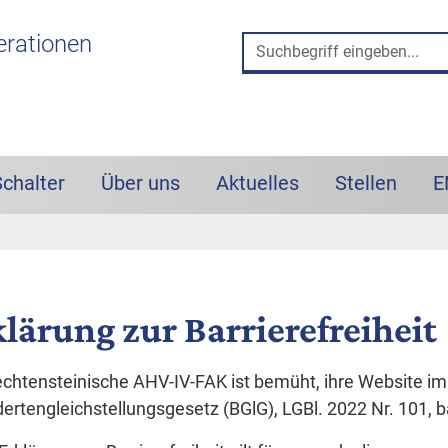
 und Such-Box
erationen
Schalter
Über uns
Aktuelles
Stellen
E
lärung zur Barrierefreiheit
echtensteinische AHV-IV-FAK ist bemüht, ihre Website i
ertengleichstellungsgesetz (BGlG), LGBl. 2022 Nr. 101, b