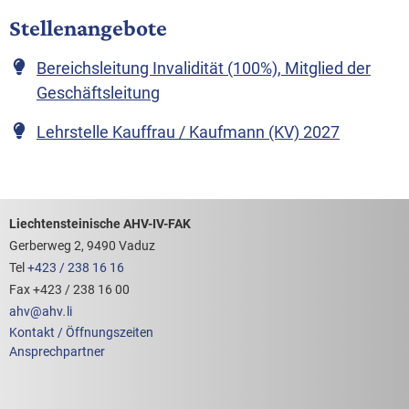
Stellenangebote
Zum Stellenangebot
Bereichsleitung Invalidität (100%), Mitglied der
Geschäftsleitung
Zum Stellenangebot
(externe 
Lehrstelle Kauffrau / Kaufmann (KV) 2027
Footerbereich mit hilfreichen Links
Liechtensteinische AHV-IV-FAK
Gerberweg 2, 9490 Vaduz
Tel
+423 / 238 16 16
Fax +423 / 238 16 00
ahv
@
ahv
.
li
Kontakt / Öffnungszeiten
Ansprechpartner