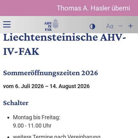
Zur Hauptnavigation
Zum Inhalt
Suche
Thomas A. Hasler übernimmt 
Hauptnavigation
Liechtensteinische AHV-
Dunklen Modus akt
Schrift auf
Schrift
Sch
IV-FAK
Sommeröffnungszeiten 2026
vom 6. Juli 2026 – 14. August 2026
Schalter
Montag bis Freitag:
9.00 - 11.00 Uhr
weitere Termine nach Vereinbarung