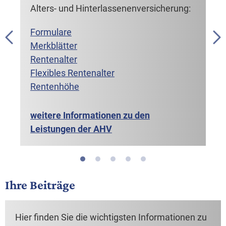
Formulare
Formulare
Formulare
Alters- und Hinterlassenenversicherung:
Anmeldung
Merkblätter
Merkblätter
PG (Pflegegeld)
Merkblätter
Kinderzulagen
Anspruch
Formulare
Geburtszulagen
Berechnung
Merkblätter
Formulare
Alleinerziehendenzulagen
Höhe der EL
Rentenalter
weitere Informationen zu den
Merkblätter
Differenzausgleich
Krankheitskosten
Flexibles Rentenalter
Leistungen der IV
Informationen zum Pflegegeld
Voraussetzungen
Rentenhöhe
weitere Informationen zu
weitere Informationen zu den
Ergänzungsleistungen
weitere Informationen zu den
Leistungen der FAK
Leistungen der AHV
Ihre Beiträge
Hier finden Sie die wichtigsten Informationen zu