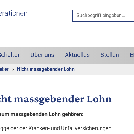
 und Such-Box
erationen
Schalter
Über uns
Aktuelles
Stellen
E
eber
Nicht massgebender Lohn
cht massgebender Lohn
 zum massgebenden Lohn gehören:
ggelder der Kranken- und Unfallversicherungen;