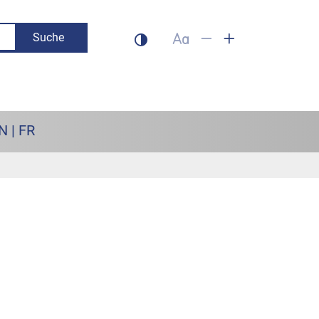
Suche
Dunklen Modus aktivieren
Schrift auf 100% setzen
Schrift verkleinern
Schrift vergrös
N | FR