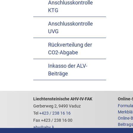
Anschlusskontrolle
KTG
Anschlusskontrolle
UVG
Rückverteilung der
CO2-Abgabe
Inkasso der ALV-
Beiträge
Footerbereich mit hilfrei
Links z
Liechtensteinische AHV-IV-FAK
Online-
Formula
Gerberweg 2, 9490 Vaduz
Merkblä
Tel
+423 / 238 16 16
Online-
Fax +423 / 238 16 00
Beitrag
ahv
@
ahv
.
li
AHVeas