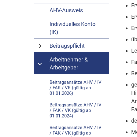
Er
AHV-Ausweis
Er
Individuelles Konto
Er
(IK)
üb
Beitragspflicht
Le
Arbeitnehmer &
Fa
Arbeitgeber
Be
Beitragsansätze AHV / IV
ge
/ FAK / VK (gültig ab
Hi
01.01.2026)
Ar
Beitragsansätze AHV / IV
Fa
/ FAK / VK (gültig ab
01.01.2024)
de
Beitragsansätze AHV / IV
Mo
/ FAK / VK (gültig ab