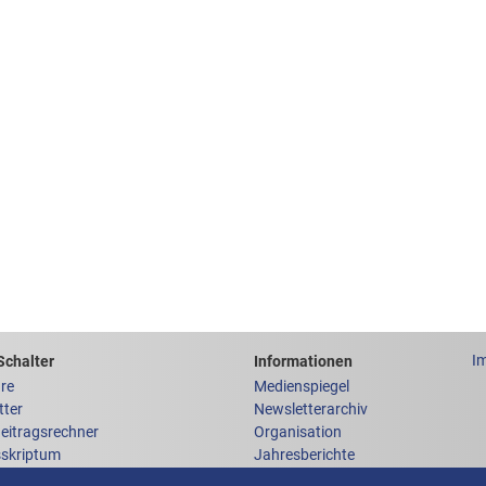
chen Links
um
Links zu weiteren
I
Schalter
Informationen
re
Medienspiegel
tter
Newsletterarchiv
Beitragsrechner
Organisation
sskriptum
Jahresberichte
y
Homeoffice