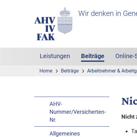
Zur Hauptnavigation
Zum Inhalt
Suche
Headerbereich mit Logo
Wir denken in Gen
Leistungen
Beiträge
Online-
Hauptnavigation
(aktiv)
Home
Beiträge
Arbeitnehmer & Arbeitg
Ni
AHV-
Nummer/Versicherten-
Nicht
Nr.
Ta
Allgemeines