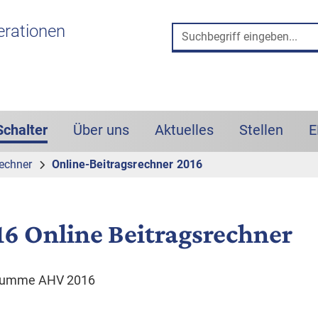
 und Such-Box
erationen
Schalter
Über uns
Aktuelles
Stellen
E
(aktiv)
rechner
Online-Beitragsrechner 2016
16 Online Beitragsrechner
summe AHV 2016