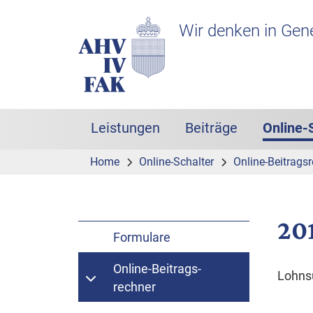
Zur Hauptnavigation
Zum Inhalt
Suche
Headerbereich mit Logo
Wir denken in Gen
Leistungen
Beiträge
Online-
Hauptnavigation
Home
Online-Schalter
Online-Beitrags­
20
Formulare
Online-Beitrags­
Lohn
rechner