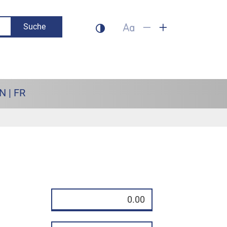
Suche
Dunklen Modus aktivieren
Schrift auf 100% setzen
Schrift verkleinern
Schrift vergrös
N | FR