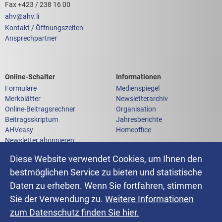
Fax +423 / 238 16 00
ahv
@
ahv
.
li
Kontakt / Öffnungszeiten
Ansprechpartner
Links zum
Links zu weiteren
Online-Schalter
Informationen
Formulare
Medienspiegel
Merkblätter
Newsletterarchiv
Online-Beitragsrechner
Organisation
Beitragsskriptum
Jahresberichte
AHVeasy
Homeoffice
Newsletter abonnieren
Anfrage an die AHV-IV-FAK
Diese Website verwendet Cookies, um Ihnen den
bestmöglichen Service zu bieten und statistische
Daten zu erheben. Wenn Sie fortfahren, stimmen
Impressum
Sie der Verwendung zu.
Weitere Informationen
Datenschutz
Erklärung zur Barrierefreiheit
zum Datenschutz finden Sie hier.