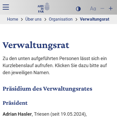
Zur Hauptnavigation
Zum Inhalt
Suche
Hauptnavigation
Dunklen Modus akt
Schrift auf
Schrift
Sch
Home
Über uns
Organisation
Verwaltungsrat
Verwaltungsrat
Zu den unten aufgeführten Personen lässt sich ein
Kurzlebenslauf aufrufen. Klicken Sie dazu bitte auf
den jeweiligen Namen.
Präsidium des Verwaltungsrates
Präsident
Adrian Hasler
, Triesen (seit 19.05.2024),