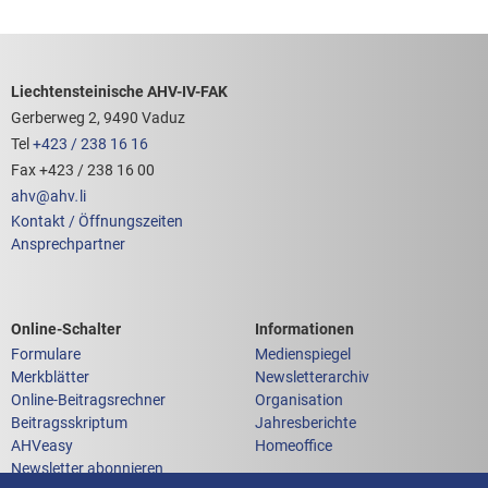
Footerbereich mit hilfreichen Links
Liechtensteinische AHV-IV-FAK
Gerberweg 2, 9490 Vaduz
Tel
+423 / 238 16 16
Fax +423 / 238 16 00
ahv
@
ahv
.
li
Kontakt / Öffnungszeiten
Ansprechpartner
Links zum
Links zu weiteren
Online-Schalter
Informationen
Formulare
Medienspiegel
Merkblätter
Newsletterarchiv
Online-Beitragsrechner
Organisation
Beitragsskriptum
Jahresberichte
AHVeasy
Homeoffice
Newsletter abonnieren