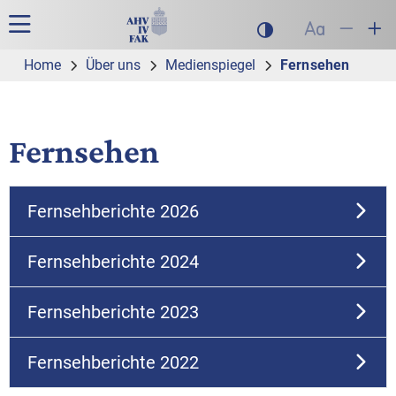
Zur Hauptnavigation
Zum Inhalt
Suche
Hauptnavigation
Dunklen Modus akt
Schrift auf
Schrift
Sch
Home
Über uns
Medienspiegel
Fernsehen
Fernsehen
Fernsehberichte 2026
Fernsehberichte 2024
Fernsehberichte 2023
Fernsehberichte 2022