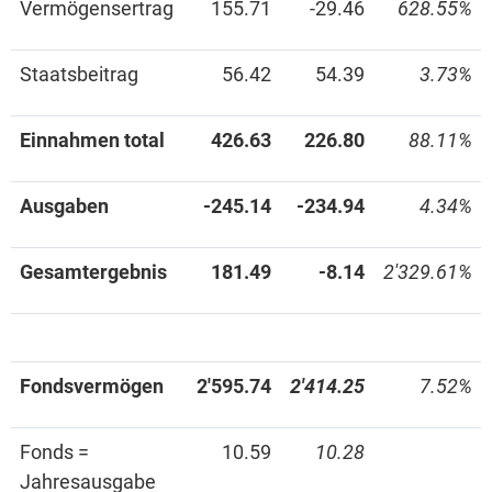
Vermögensertrag
155.71
-29.46
628.55%
Staatsbeitrag
56.42
54.39
3.73%
Einnahmen total
426.63
226.80
88.11%
Ausgaben
-245.14
-234.94
4.34%
Gesamtergebnis
181.49
-8.14
2'329.61%
Fondsvermögen
2'595.74
2'414.25
7.52%
Fonds =
10.59
10.28
Jahresausgabe