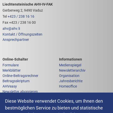
Footerbereich mit hilfreichen Links
Liechtensteinische AHV-IV-FAK
Gerberweg 2, 9490 Vaduz
Tel
+423 / 238 16 16
Fax +423 / 238 16 00
ahv
@
ahv
.
li
Kontakt / Öffnungszeiten
Ansprechpartner
Links zum
Links zu weiteren
Online-Schalter
Informationen
Formulare
Medienspiegel
Merkblätter
Newsletterarchiv
Online-Beitragsrechner
Organisation
Beitragsskriptum
Jahresberichte
AHVeasy
Homeoffice
Newsletter abonnieren
Anfrage an die AHV-IV-FAK
Diese Website verwendet Cookies, um Ihnen den
bestmöglichen Service zu bieten und statistische