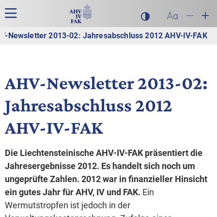
Zur Hauptnavigation
Zum Inhalt
Suche
Hauptnavigation
Dunklen Modus akt
Schrift auf
Schrift
Sch
V-Newsletter 2013-02: Jahresabschluss 2012 AHV-IV-FAK
AHV-Newsletter 2013-02:
Jahresabschluss 2012
AHV-IV-FAK
Die Liechtensteinische AHV-IV-FAK präsentiert die
Jahresergebnisse 2012. Es handelt sich noch um
ungeprüfte Zahlen. 2012 war in finanzieller Hinsicht
ein gutes Jahr für AHV, IV und FAK.
Ein
Wermutstropfen ist jedoch in der