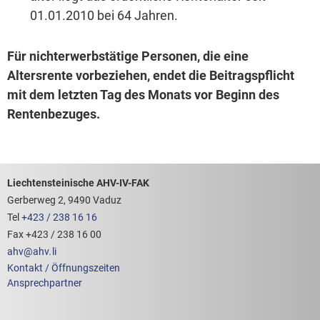
01.01.2010 bei 64 Jahren.
Für nichterwerbstätige Personen, die eine
Altersrente vorbeziehen, endet die Beitragspflicht
mit dem letzten Tag des Monats vor Beginn des
Rentenbezuges.
Footerbereich mit hilfreichen Links
Liechtensteinische AHV-IV-FAK
Gerberweg 2, 9490 Vaduz
Tel
+423 / 238 16 16
Fax +423 / 238 16 00
ahv
@
ahv
.
li
Kontakt / Öffnungszeiten
Ansprechpartner