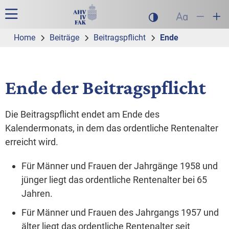
Zur Hauptnavigation
Zum Inhalt
Suche
Hauptnavigation
Dunklen Modus akt
Schrift auf
Schrift
Sch
Home
Beiträge
Beitragspflicht
Ende
Ende der Beitragspflicht
Die Beitragspflicht endet am Ende des
Kalendermonats, in dem das ordentliche Rentenalter
erreicht wird.
Für Männer und Frauen der Jahrgänge 1958 und
jünger liegt das ordentliche Rentenalter bei 65
Jahren.
Für Männer und Frauen des Jahrgangs 1957 und
älter liegt das ordentliche Rentenalter seit