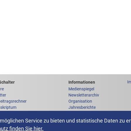
chen Links
um
Links zu weiteren
I
Schalter
Informationen
re
Medienspiegel
tter
Newsletterarchiv
Beitragsrechner
Organisation
sskriptum
Jahresberichte
y
Homeoffice
ter abonnieren
öglichen Service zu bieten und statistische Daten zu er
 an die AHV-IV-FAK
tz finden Sie hier.