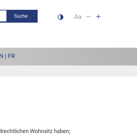
Suche
Dunklen Modus aktivieren
Schrift auf 100% setzen
Schrift verkleinern
Schrift vergrös
N | FR
vilrechtlichen Wohnsitz haben;