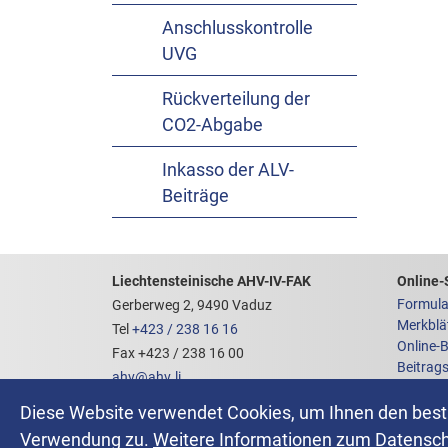
Anschlusskontrolle
UVG
Rückverteilung der
CO2-Abgabe
Inkasso der ALV-
Beiträge
Footerbereich mit hilfrei
Links z
Liechtensteinische AHV-IV-FAK
Online-
Formula
Gerberweg 2, 9490 Vaduz
Merkblä
Tel
+423 / 238 16 16
Online-
Fax +423 / 238 16 00
Beitrag
ahv
@
ahv
.
li
AHVeas
Kontakt / Öffnungszeiten
Newslet
Diese Website verwendet Cookies, um Ihnen den bestm
Ansprechpartner
Anfrage
Verwendung zu.
Weitere Informationen zum Datenschu