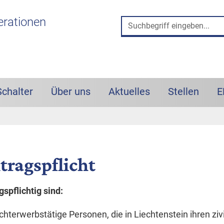
 und Such-Box
erationen
Schalter
Über uns
Aktuelles
Stellen
E
tragspflicht
gspflichtig sind:
chterwerbstätige Personen, die in Liechtenstein ihren zi