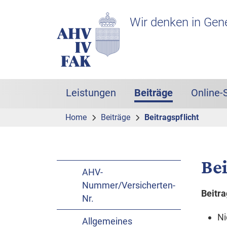
Zur Hauptnavigation
Zum Inhalt
Suche
Headerbereich mit Logo
Wir denken in Gen
Leistungen
Beiträge
Online-
Hauptnavigation
(aktiv)
Home
Beiträge
Beitragspflicht
Bei
AHV-
Nummer/Versicherten-
Beitra
Nr.
Ni
Allgemeines