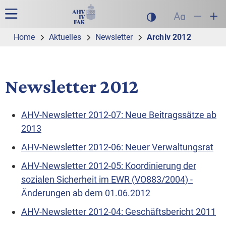
Zur Hauptnavigation
Zum Inhalt
Suche
Hauptnavigation
Dunklen Modus akt
Schrift auf
Schrift
Sch
Home
Aktuelles
Newsletter
Archiv 2012
Newsletter 2012
AHV-Newsletter 2012-07: Neue Beitragssätze ab
2013
AHV-Newsletter 2012-06: Neuer Verwaltungsrat
AHV-Newsletter 2012-05: Koordinierung der
sozialen Sicherheit im EWR (VO883/2004) -
Änderungen ab dem 01.06.2012
AHV-Newsletter 2012-04: Geschäftsbericht 2011