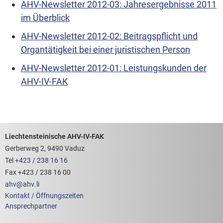
AHV-Newsletter 2012-03: Jahresergebnisse 2011
im Überblick
AHV-Newsletter 2012-02: Beitragspflicht und
Organtätigkeit bei einer juristischen Person
AHV-Newsletter 2012-01: Leistungskunden der
AHV-IV-FAK
Footerbereich mit hilfreichen Links
Liechtensteinische AHV-IV-FAK
Gerberweg 2, 9490 Vaduz
Tel
+423 / 238 16 16
Fax +423 / 238 16 00
ahv
@
ahv
.
li
Kontakt / Öffnungszeiten
Ansprechpartner