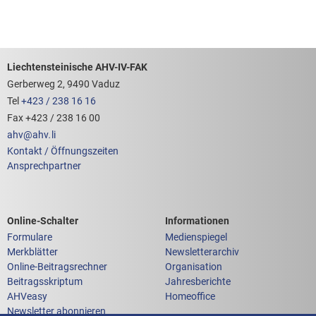
Footerbereich mit hilfreichen Links
Liechtensteinische AHV-IV-FAK
Gerberweg 2, 9490 Vaduz
Tel
+423 / 238 16 16
Fax +423 / 238 16 00
ahv
@
ahv
.
li
Kontakt / Öffnungszeiten
Ansprechpartner
Links zum
Links zu weiteren
Online-Schalter
Informationen
Formulare
Medienspiegel
Merkblätter
Newsletterarchiv
Online-Beitragsrechner
Organisation
Beitragsskriptum
Jahresberichte
AHVeasy
Homeoffice
Newsletter abonnieren