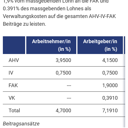
1,9% vom massgebenden Lohn an die FAK und
0.391% des massgebenden Lohnes als
Verwaltungskosten auf die gesamten AHV-IV-FAK
Beiträge zu leisten.
Arbeitnehmer/in
Arbeitgeber/in
(in %)
(in %)
AHV
3,9500
4,1500
IV
0,7500
0,7500
FAK
---
1,9000
VK
---
0,3910
Total
4,7000
7,1910
Beitragsansätze