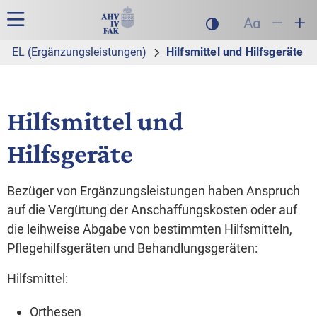
Zur Hauptnavigation
Zum Inhalt
Suche
Hauptnavigation
Dunklen Modus akt
Schrift auf
Schrift
Sch
EL (Ergänzungs­leistungen)
Hilfsmittel und Hilfsgeräte
Hilfsmittel und
Hilfsgeräte
Bezüger von Ergänzungsleistungen haben Anspruch
auf die Vergütung der Anschaffungskosten oder auf
die leihweise Abgabe von bestimmten Hilfsmitteln,
Pflegehilfsgeräten und Behandlungsgeräten:
Hilfsmittel:
Orthesen