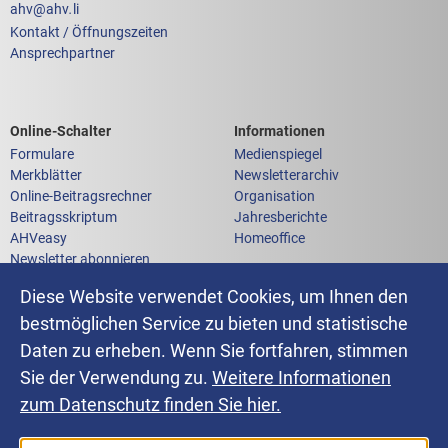
ahv
@
ahv
.
li
Kontakt / Öffnungszeiten
Ansprechpartner
Links zum
Links zu weiteren
Online-Schalter
Informationen
Formulare
Medienspiegel
Merkblätter
Newsletterarchiv
Online-Beitragsrechner
Organisation
Beitragsskriptum
Jahresberichte
AHVeasy
Homeoffice
Newsletter abonnieren
Anfrage an die AHV-IV-FAK
Diese Website verwendet Cookies, um Ihnen den
bestmöglichen Service zu bieten und statistische
Daten zu erheben. Wenn Sie fortfahren, stimmen
Impressum
Sie der Verwendung zu.
Weitere Informationen
Datenschutz
Erklärung zur Barrierefreiheit
zum Datenschutz finden Sie hier.
Sitemap