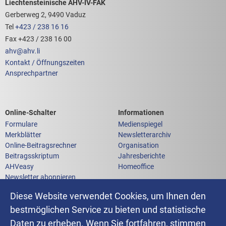
Footerbereich mit hilfreichen Links
Liechtensteinische AHV-IV-FAK
Gerberweg 2, 9490 Vaduz
Tel
+423 / 238 16 16
Fax +423 / 238 16 00
ahv
@
ahv
.
li
Kontakt / Öffnungszeiten
Ansprechpartner
Links zum
Links zu weiteren
Online-Schalter
Informationen
Formulare
Medienspiegel
Merkblätter
Newsletterarchiv
Online-Beitragsrechner
Organisation
Beitragsskriptum
Jahresberichte
AHVeasy
Homeoffice
Newsletter abonnieren
Anfrage an die AHV-IV-FAK
Diese Website verwendet Cookies, um Ihnen den
bestmöglichen Service zu bieten und statistische
Daten zu erheben. Wenn Sie fortfahren, stimmen