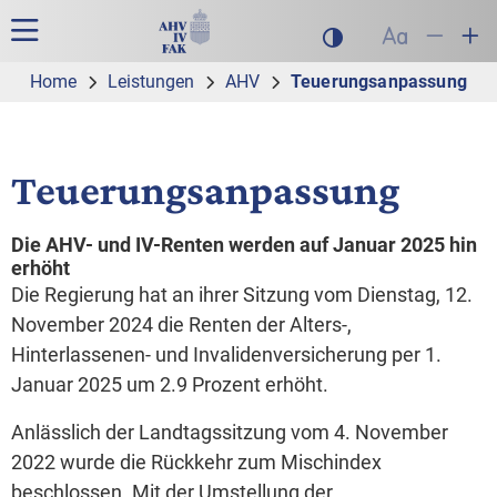
Zur Hauptnavigation
Zum Inhalt
Suche
Hauptnavigation
Dunklen Modus akt
Schrift auf
Schrift
Sch
Home
Leistungen
AHV
Teuerungsanpassung
Teuerungsanpassung
Die AHV- und IV-Renten werden auf Januar 2025 hin
erhöht
Die Regierung hat an ihrer Sitzung vom Dienstag, 12.
November 2024 die Renten der Alters-,
Hinterlassenen- und Invalidenversicherung per 1.
Januar 2025 um 2.9 Prozent erhöht.
Anlässlich der Landtagssitzung vom 4. November
2022 wurde die Rückkehr zum Mischindex
beschlossen. Mit der Umstellung der