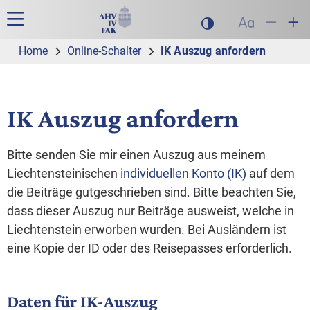
Zur Hauptnavigation
Zum Inhalt
Suche
Hauptnavigation
Dunklen Modus akt
Schrift auf
Schrift
Sch
Home
Online-Schalter
IK Auszug anfordern
IK Auszug anfordern
Bitte senden Sie mir einen Auszug aus meinem
Liechtensteinischen
individuellen Konto (IK)
auf dem
die Beiträge gutgeschrieben sind. Bitte beachten Sie,
dass dieser Auszug nur Beiträge ausweist, welche in
Liechtenstein erworben wurden. Bei Ausländern ist
eine Kopie der ID oder des Reisepasses erforderlich.
Daten für IK-Auszug