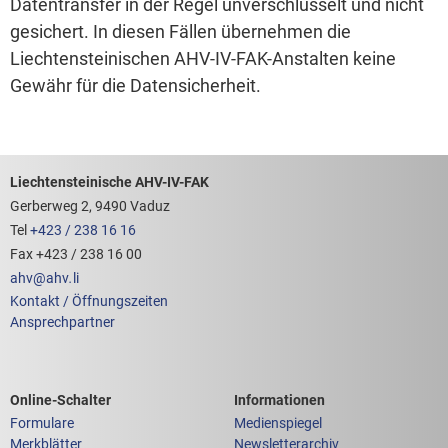
Datentransfer in der Regel unverschlüsselt und nicht
gesichert. In diesen Fällen übernehmen die
Liechtensteinischen AHV-IV-FAK-Anstalten keine
Gewähr für die Datensicherheit.
Footerbereich mit hilfreichen Links
Liechtensteinische AHV-IV-FAK
Gerberweg 2, 9490 Vaduz
Tel
+423 / 238 16 16
Fax +423 / 238 16 00
ahv
@
ahv
.
li
Kontakt / Öffnungszeiten
Ansprechpartner
Links zum
Links zu weiteren
Online-Schalter
Informationen
Formulare
Medienspiegel
Merkblätter
Newsletterarchiv