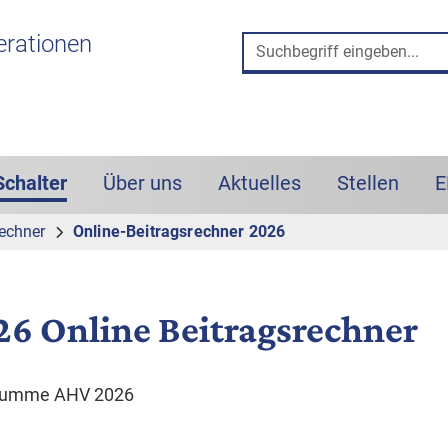
 und Such-Box
erationen
Schalter
Über uns
Aktuelles
Stellen
E
(aktiv)
rechner
Online-Beitragsrechner 2026
26 Online Beitragsrechner
summe AHV 2026