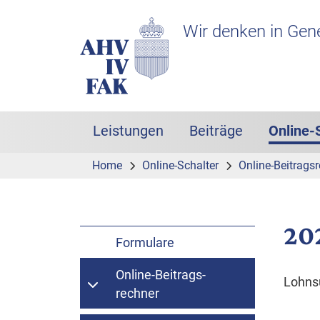
Zur Hauptnavigation
Zum Inhalt
Suche
Headerbereich mit Logo
Wir denken in Gen
Leistungen
Beiträge
Online-
Hauptnavigation
Home
Online-Schalter
Online-Beitrags­
20
Formulare
Online-Beitrags­
Lohn
rechner