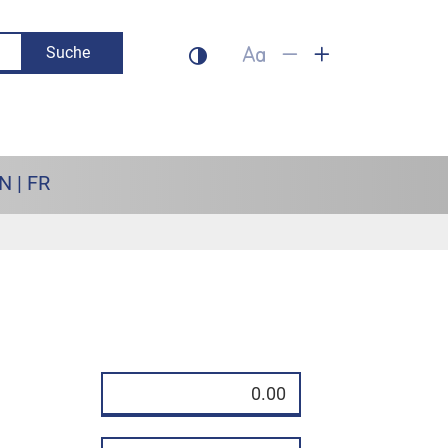
Suche
Dunklen Modus aktivieren
Schrift auf 100% setzen
Schrift verkleinern
Schrift vergrös
N | FR