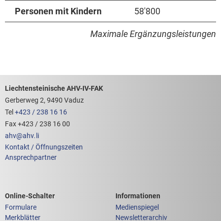
Personen mit Kindern
58'800
Maximale Ergänzungsleistungen
Footerbereich mit hilfreichen Links
Liechtensteinische AHV-IV-FAK
Gerberweg 2, 9490 Vaduz
Tel
+423 / 238 16 16
Fax +423 / 238 16 00
ahv
@
ahv
.
li
Kontakt / Öffnungszeiten
Ansprechpartner
Links zum
Links zu weiteren
Online-Schalter
Informationen
Formulare
Medienspiegel
Merkblätter
Newsletterarchiv