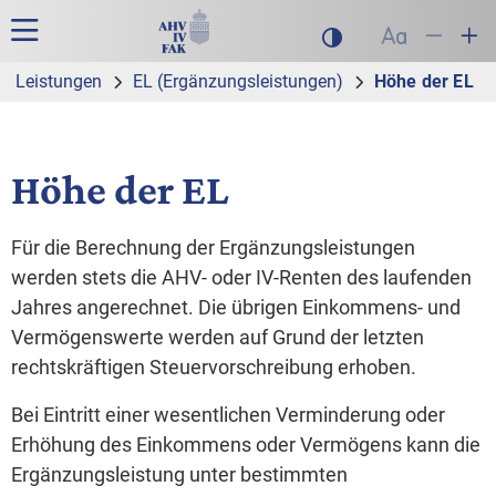
Zur Hauptnavigation
Zum Inhalt
Suche
Hauptnavigation
Dunklen Modus akt
Schrift auf
Schrift
Sch
Leistungen
EL (Ergänzungs­leistungen)
Höhe der EL
Höhe der EL
Für die Berechnung der Ergänzungsleistungen
werden stets die AHV- oder IV-Renten des laufenden
Jahres angerechnet. Die übrigen Einkommens- und
Vermögenswerte werden auf Grund der letzten
rechtskräftigen Steuervorschreibung erhoben.
Bei Eintritt einer wesentlichen Verminderung oder
Erhöhung des Einkommens oder Vermögens kann die
Ergänzungsleistung unter bestimmten