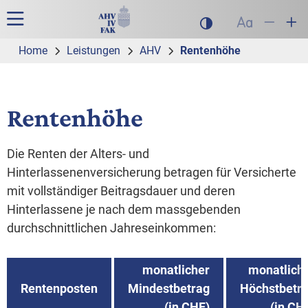
Zur Hauptnavigation
Zum Inhalt
Suche
Hauptnavigation
Dunklen Modus akt
Schrift auf
Schrift
Sch
Home
Leistungen
AHV
Rentenhöhe
Rentenhöhe
Die Renten der Alters- und
Hinterlassenenversicherung betragen für Versicherte
mit vollständiger Beitragsdauer und deren
Hinterlassene je nach dem massgebenden
durchschnittlichen Jahreseinkommen:
monatlicher
monatlich
Rentenposten
Mindestbetrag
Höchstbetr
(in CHF)
(in CH