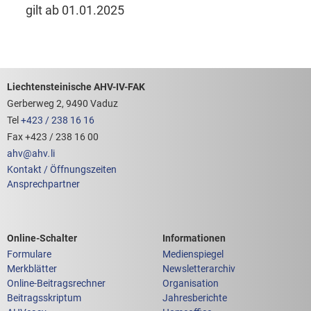
gilt ab 01.01.2025
Footerbereich mit hilfreichen Links
Liechtensteinische AHV-IV-FAK
Gerberweg 2, 9490 Vaduz
Tel
+423 / 238 16 16
Fax +423 / 238 16 00
ahv
@
ahv
.
li
Kontakt / Öffnungszeiten
Ansprechpartner
Links zum
Links zu weiteren
Online-Schalter
Informationen
Formulare
Medienspiegel
Merkblätter
Newsletterarchiv
Online-Beitragsrechner
Organisation
Beitragsskriptum
Jahresberichte