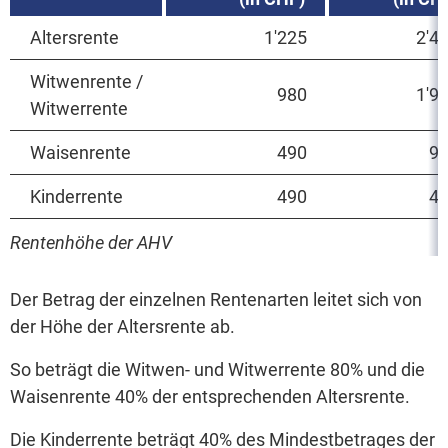
Altersrente
1'225
2'4
Witwenrente /
980
1'9
Witwerrente
Waisenrente
490
9
Kinderrente
490
4
Rentenhöhe der AHV
Der Betrag der einzelnen Rentenarten leitet sich von
der Höhe der Altersrente ab.
So beträgt die Witwen- und Witwerrente 80% und die
Waisenrente 40% der entsprechenden Altersrente.
Die Kinderrente beträgt 40% des Mindestbetrages der