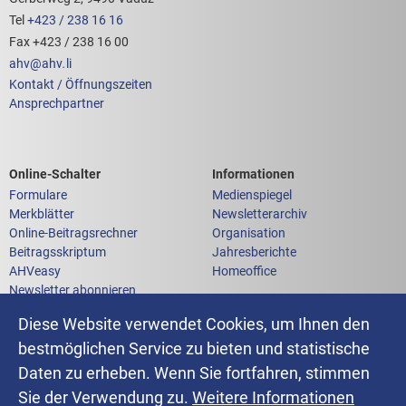
Tel
+423 / 238 16 16
Fax +423 / 238 16 00
ahv
@
ahv
.
li
Kontakt / Öffnungszeiten
Ansprechpartner
Links zum
Links zu weiteren
Online-Schalter
Informationen
Formulare
Medienspiegel
Merkblätter
Newsletterarchiv
Online-Beitragsrechner
Organisation
Beitragsskriptum
Jahresberichte
AHVeasy
Homeoffice
Newsletter abonnieren
Anfrage an die AHV-IV-FAK
Diese Website verwendet Cookies, um Ihnen den
bestmöglichen Service zu bieten und statistische
Daten zu erheben. Wenn Sie fortfahren, stimmen
Impressum
Sie der Verwendung zu.
Weitere Informationen
Datenschutz