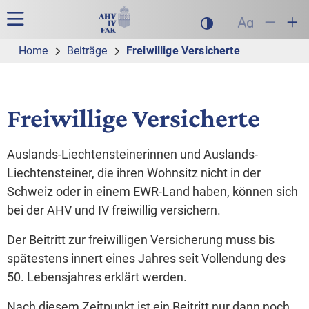
Zur Hauptnavigation
Zum Inhalt
Suche
Hauptnavigation
Dunklen Modus akt
Schrift auf
Schrift
Sch
Home
Beiträge
Freiwillige Versicherte
Freiwillige Versicherte
Auslands-Liechtensteinerinnen und Auslands-
Liechtensteiner, die ihren Wohnsitz nicht in der
Schweiz oder in einem EWR-Land haben, können sich
bei der AHV und IV freiwillig versichern.
Der Beitritt zur freiwilligen Versicherung muss bis
spätestens innert eines Jahres seit Vollendung des
50. Lebensjahres erklärt werden.
Nach diesem Zeitpunkt ist ein Beitritt nur dann noch