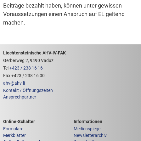
Beiträge bezahlt haben, können unter gewissen
Voraussetzungen einen Anspruch auf EL geltend
machen.
Footerbereich mit hilfreichen Links
Liechtensteinische AHV-IV-FAK
Gerberweg 2, 9490 Vaduz
Tel
+423 / 238 16 16
Fax +423 / 238 16 00
ahv
@
ahv
.
li
Kontakt / Öffnungszeiten
Ansprechpartner
Links zum
Links zu weiteren
Online-Schalter
Informationen
Formulare
Medienspiegel
Merkblätter
Newsletterarchiv