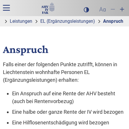
Zur Hauptnavigation
Zum Inhalt
Suche
Hauptnavigation
Dunklen Modus akt
Schrift auf
Schrift
Sch
e
Leistungen
EL (Ergänzungs­leistungen)
Anspruch
Anspruch
Falls einer der folgenden Punkte zutrifft, können in
Liechtenstein wohnhafte Personen EL
(Ergänzungsleistungen) erhalten:
Ein Anspruch auf eine Rente der AHV besteht
(auch bei Rentenvorbezug)
Eine halbe oder ganze Rente der IV wird bezogen
Eine Hilflosenentschädigung wird bezogen