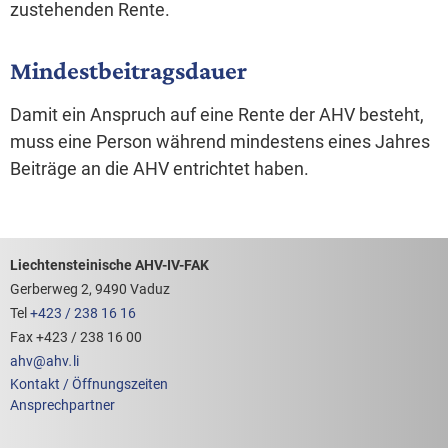
zustehenden Rente.
Mindestbeitragsdauer
Damit ein Anspruch auf eine Rente der AHV besteht,
muss eine Person während mindestens eines Jahres
Beiträge an die AHV entrichtet haben.
Footerbereich mit hilfreichen Links
Liechtensteinische AHV-IV-FAK
Gerberweg 2, 9490 Vaduz
Tel
+423 / 238 16 16
Fax +423 / 238 16 00
ahv
@
ahv
.
li
Kontakt / Öffnungszeiten
Ansprechpartner