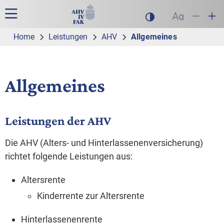
Zur Hauptnavigation
Zum Inhalt
Suche
Hauptnavigation
Dunklen Modus akt
Schrift auf
Schrift
Sch
Home
Leistungen
AHV
Allgemeines
Allgemeines
Leistungen der AHV
Die AHV (Alters- und Hinterlassenenversicherung)
richtet folgende Leistungen aus:
Altersrente
Kinderrente zur Altersrente
Hinterlassenenrente