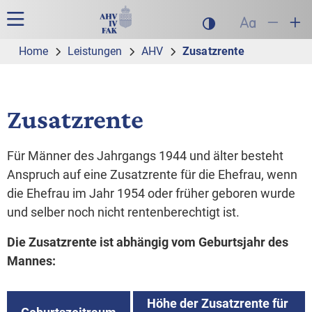
Zur Hauptnavigation
Zum Inhalt
Suche
Hauptnavigation
Dunklen Modus akt
Schrift auf
Schrift
Sch
Home
Leistungen
AHV
Zusatzrente
Zusatzrente
Für Männer des Jahrgangs 1944 und älter besteht
Anspruch auf eine Zusatzrente für die Ehefrau, wenn
die Ehefrau im Jahr 1954 oder früher geboren wurde
und selber noch nicht rentenberechtigt ist.
Die Zusatzrente ist abhängig vom Geburtsjahr des
Mannes:
Höhe der Zusatzrente für