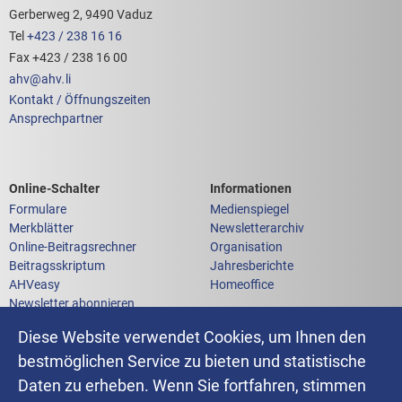
Gerberweg 2, 9490 Vaduz
Tel
+423 / 238 16 16
Fax +423 / 238 16 00
ahv
@
ahv
.
li
Kontakt / Öffnungszeiten
Ansprechpartner
Links zum
Links zu weiteren
Online-Schalter
Informationen
Formulare
Medienspiegel
Merkblätter
Newsletterarchiv
Online-Beitragsrechner
Organisation
Beitragsskriptum
Jahresberichte
AHVeasy
Homeoffice
Newsletter abonnieren
Anfrage an die AHV-IV-FAK
Diese Website verwendet Cookies, um Ihnen den
bestmöglichen Service zu bieten und statistische
Daten zu erheben. Wenn Sie fortfahren, stimmen
Impressum