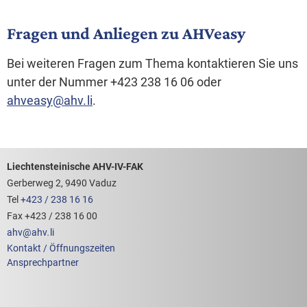
Fragen und Anliegen zu AHVeasy
Bei weiteren Fragen zum Thema kontaktieren Sie uns
unter der Nummer +423 238 16 06 oder
ahveasy
@
ahv
.
li
.
Footerbereich mit hilfreichen Links
Liechtensteinische AHV-IV-FAK
Gerberweg 2, 9490 Vaduz
Tel
+423 / 238 16 16
Fax +423 / 238 16 00
ahv
@
ahv
.
li
Kontakt / Öffnungszeiten
Ansprechpartner