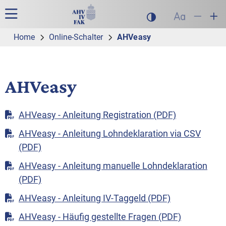
Zur Hauptnavigation
Zum Inhalt
Suche
Hauptnavigation
Dunklen Modus akt
Schrift auf
Schrift
Sch
Home
Online-Schalter
AHVeasy
AHVeasy
AHVeasy - Anleitung Registration (PDF)
AHVeasy - Anleitung Lohndeklaration via CSV
(PDF)
AHVeasy - Anleitung manuelle Lohndeklaration
(PDF)
AHVeasy - Anleitung IV-Taggeld (PDF)
AHVeasy - Häufig gestellte Fragen (PDF)