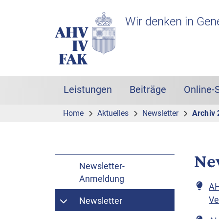
Zur Hauptnavigation
Zum Inhalt
Suche
Headerbereich mit Logo
Wir denken in Gen
Leistungen
Beiträge
Online-
Hauptnavigation
Home
Aktuelles
Newsletter
Archiv
Ne
Newsletter-
Anmeldung
AH
Ve
Newsletter