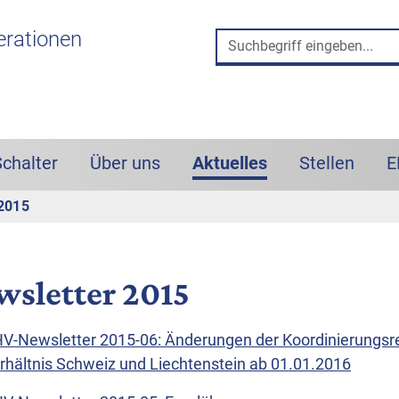
 und Such-Box
erationen
Schalter
Über uns
Aktuelles
Stellen
E
(aktiv)
 2015
wsletter 2015
V-Newsletter 2015-06: Änderungen der Koordinierungsreg
rhältnis Schweiz und Liechtenstein ab 01.01.2016