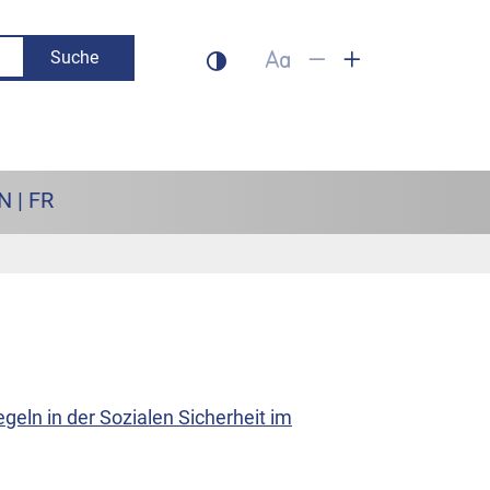
Suche
Dunklen Modus aktivieren
Schrift auf 100% setzen
Schrift verkleinern
Schrift vergrös
N | FR
eln in der Sozialen Sicherheit im