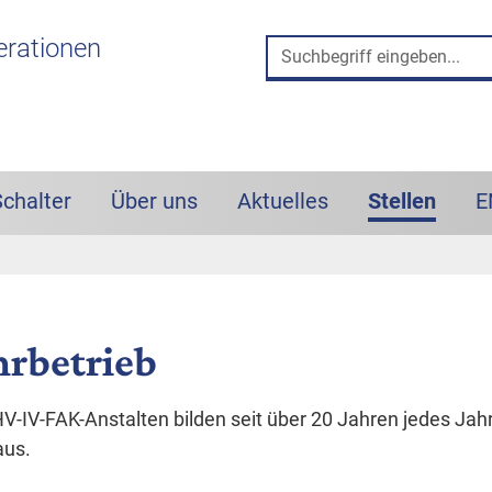
 und Such-Box
erationen
Schalter
Über uns
Aktuelles
Stellen
E
(aktiv)
hrbetrieb
V-IV-FAK-Anstalten bilden seit über 20 Jahren jedes Jah
aus.