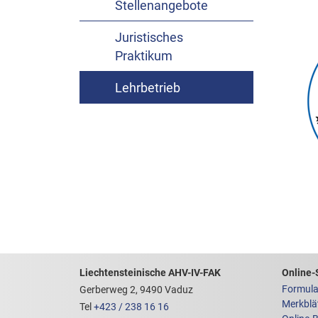
Stellenangebote
Juristisches
Praktikum
Lehrbetrieb
Footerbereich mit hilfrei
Links z
Liechtensteinische AHV-IV-FAK
Online-
Formula
Gerberweg 2, 9490 Vaduz
Merkblä
Tel
+423 / 238 16 16