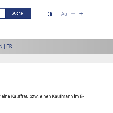
Suche
Dunklen Modus aktivieren
Schrift auf 100% setzen
Schrift verkleinern
Schrift vergrös
N | FR
r eine Kauffrau bzw. einen Kaufmann im E-