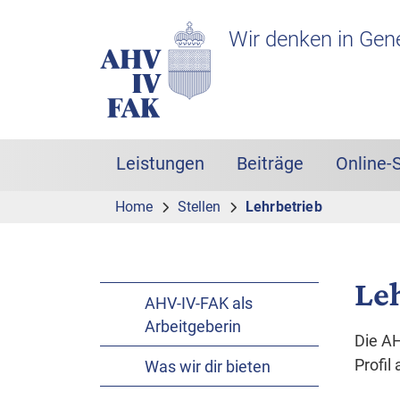
Zur Hauptnavigation
Zum Inhalt
Suche
Headerbereich mit Logo
Wir denken in Gen
Leistungen
Beiträge
Online-
Hauptnavigation
Home
Stellen
Lehrbetrieb
Le
AHV-IV-FAK als
Arbeitgeberin
Die AH
Profil 
Was wir dir bieten