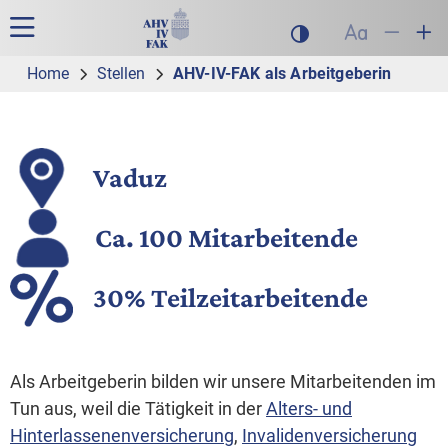
Zur Hauptnavigation
Zum Inhalt
Suche
Hauptnavigation
Dunklen Modus akt
Schrift auf
Schrift
Sch
Home
Stellen
AHV-IV-FAK als Arbeitgeberin
AHV-IV-FAK als Arbeitgebe
Vaduz
Ca. 100 Mitarbeitende
30% Teilzeitarbeitende
Als Arbeitgeberin bilden wir unsere Mitarbeitenden im
Tun aus, weil die Tätigkeit in der
Alters- und
Hinterlassenenversicherung
,
Invalidenversicherung