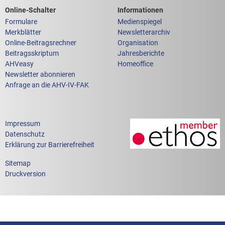
Links zum
Links zu weiteren
Online-Schalter
Informationen
Formulare
Medienspiegel
Merkblätter
Newsletterarchiv
Online-Beitragsrechner
Organisation
Beitragsskriptum
Jahresberichte
AHVeasy
Homeoffice
Newsletter abonnieren
Anfrage an die AHV-IV-FAK
Impressum
Datenschutz
Erklärung zur Barrierefreiheit
Sitemap
Druckversion