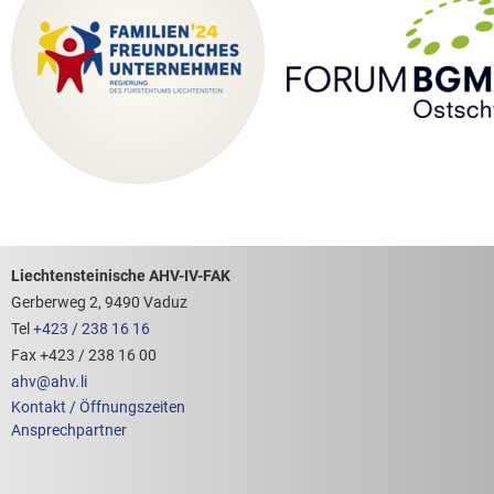
Footerbereich mit hilfreichen Links
Liechtensteinische AHV-IV-FAK
Gerberweg 2, 9490 Vaduz
Tel
+423 / 238 16 16
Fax +423 / 238 16 00
ahv
@
ahv
.
li
Kontakt / Öffnungszeiten
Ansprechpartner