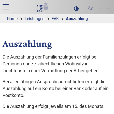
Zur Hauptnavigation
Zum Inhalt
Suche
Hauptnavigation
Dunklen Modus akt
Schrift auf
Schrift
Sch
Home
Leistungen
FAK
Auszahlung
Auszahlung
Die Auszahlung der Familienzulagen erfolgt bei
Personen ohne zivilrechtlichen Wohnsitz in
Liechtenstein über Vermittlung der Arbeitgeber.
Bei allen übrigen Anspruchsberechtigten erfolgt die
Auszahlung auf ein Konto bei einer Bank oder auf ein
Postkonto.
Die Auszahlung erfolgt jeweils am 15. des Monats.