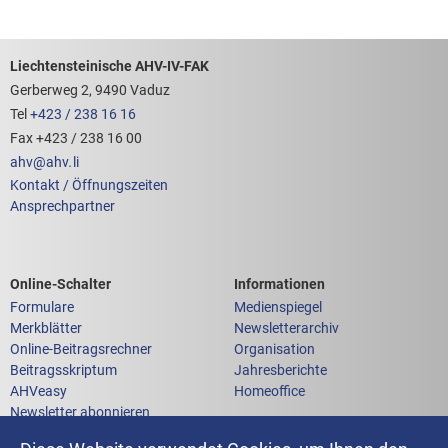
Footerbereich mit hilfreichen Links
Liechtensteinische AHV-IV-FAK
Gerberweg 2, 9490 Vaduz
Tel
+423 / 238 16 16
Fax +423 / 238 16 00
ahv
@
ahv
.
li
Kontakt / Öffnungszeiten
Ansprechpartner
Links zum
Links zu weiteren
Online-Schalter
Informationen
Formulare
Medienspiegel
Merkblätter
Newsletterarchiv
Online-Beitragsrechner
Organisation
Beitragsskriptum
Jahresberichte
AHVeasy
Homeoffice
Newsletter abonnieren
Anfrage an die AHV-IV-FAK