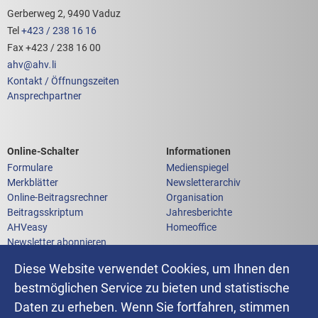
Footerbereich mit hilfreichen Links
Gerberweg 2, 9490 Vaduz
Tel
+423 / 238 16 16
Fax +423 / 238 16 00
ahv
@
ahv
.
li
Kontakt / Öffnungszeiten
Ansprechpartner
Links zum
Links zu weiteren
Online-Schalter
Informationen
Formulare
Medienspiegel
Merkblätter
Newsletterarchiv
Online-Beitragsrechner
Organisation
Beitragsskriptum
Jahresberichte
AHVeasy
Homeoffice
Newsletter abonnieren
Anfrage an die AHV-IV-FAK
Diese Website verwendet Cookies, um Ihnen den
bestmöglichen Service zu bieten und statistische
Daten zu erheben. Wenn Sie fortfahren, stimmen
Impressum