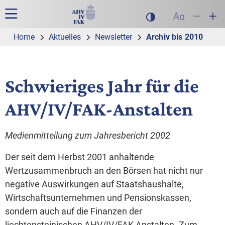
Zur Hauptnavigation
Zum Inhalt
Suche
Hauptnavigation
Dunklen Modus akt
Schrift auf
Schrift
Sch
Home
Aktuelles
Newsletter
Archiv bis 2010
Schwieriges Jahr für die
AHV/IV/FAK-Anstalten
Medienmitteilung zum Jahresbericht 2002
Der seit dem Herbst 2001 anhaltende
Wertzusammenbruch an den Börsen hat nicht nur
negative Auswirkungen auf Staatshaushalte,
Wirtschaftsunternehmen und Pensionskassen,
sondern auch auf die Finanzen der
liechtensteinischen AHV/IV/FAK-Anstalten. Zum