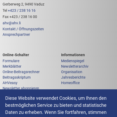
Gerberweg 2, 9490 Vaduz
Tel
+423 / 238 16 16
Fax +423 / 238 16 00
ahv
@
ahv
.
li
Kontakt / Öffnungszeiten
Ansprechpartner
Links zum
Links zu weiteren
Online-Schalter
Informationen
Formulare
Medienspiegel
Merkblätter
Newsletterarchiv
Online-Beitragsrechner
Organisation
Beitragsskriptum
Jahresberichte
AHVeasy
Homeoffice
Newsletter abonnieren
Anfrage an die AHV-IV-FAK
Diese Website verwendet Cookies, um Ihnen den
bestmöglichen Service zu bieten und statistische
Daten zu erheben. Wenn Sie fortfahren, stimmen
Impressum