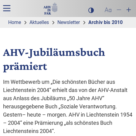
Zur Hauptnavigation
Zum Inhalt
Suche
Hauptnavigation
Dunklen Modus akt
Schrift auf
Schrift
Sch
Home
Aktuelles
Newsletter
Archiv bis 2010
AHV-Jubiläumsbuch
prämiert
Im Wettbewerb um „Die schönsten Bücher aus
Liechtenstein 2004“ erhielt das von der AHV-Anstalt
aus Anlass des Jubiläums „50 Jahre AHV“
herausgegebene Buch „Soziale Verantwortung.
Gestern– heute – morgen. AHV in Liechtenstein 1954
– 2004“ eine Prämierung „als schönstes Buch
Liechtensteins 2004“.