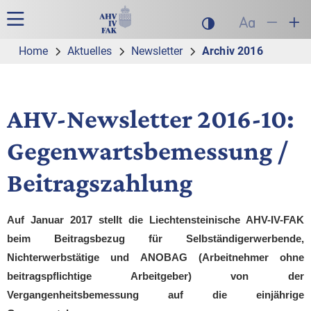
Zur Hauptnavigation
Zum Inhalt
Suche
Hauptnavigation
Dunklen Modus akt
Schrift auf
Schrift
Sch
Home
Aktuelles
Newsletter
Archiv 2016
AHV-Newsletter 2016-10:
Gegenwartsbemessung /
Beitragszahlung
Auf Januar 2017 stellt die Liechtensteinische AHV-IV-FAK
beim Beitragsbezug für Selbständigerwerbende,
Nichterwerbstätige und ANOBAG (Arbeitnehmer ohne
beitragspflichtige Arbeitgeber) von der
Vergangenheitsbemessung auf die einjährige