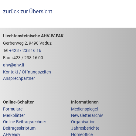
zurück zur Übersicht
Footerbereich mit hilfreichen Links
Liechtensteinische AHV-IV-FAK
Gerberweg 2, 9490 Vaduz
Tel
+423 / 238 16 16
Fax +423 / 238 16 00
ahv
@
ahv
.
li
Kontakt / Öffnungszeiten
Ansprechpartner
Links zum
Links zu weiteren
Online-Schalter
Informationen
Formulare
Medienspiegel
Merkblätter
Newsletterarchiv
Online-Beitragsrechner
Organisation
Beitragsskriptum
Jahresberichte
AHVeasy
Homeoffice