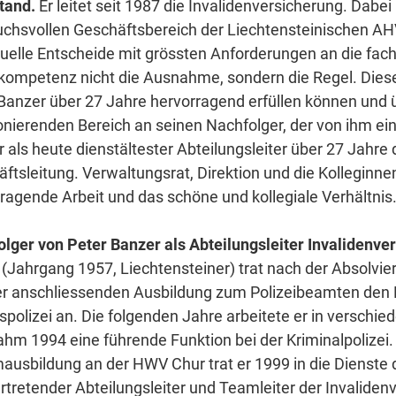
tand.
Er leitet seit 1987 die Invalidenversicherung. Dabe
chsvollen Geschäftsbereich der Liechtensteinischen AHV-
duelle Entscheide mit grössten Anforderungen an die fac
kompetenz nicht die Ausnahme, sondern die Regel. Dies
Banzer über 27 Jahre hervorragend erfüllen können und ü
onierenden Bereich an seinen Nachfolger, der von ihm ei
 als heute dienstältester Abteilungsleiter über 27 Jahre 
ftsleitung. Verwaltungsrat, Direktion und die Kolleginne
ragende Arbeit und das schöne und kollegiale Verhältnis
lger von Peter Banzer als Abteilungsleiter Invalidenver
 (Jahrgang 1957, Liechtensteiner) trat nach der Absolvi
r anschliessenden Ausbildung zum Polizeibeamten den D
polizei an. Die folgenden Jahre arbeitete er in verschi
hm 1994 eine führende Funktion bei der Kriminalpolizei.
ausbildung an der HWV Chur trat er 1999 in die Dienste 
ertretender Abteilungsleiter und Teamleiter der Invalidenv