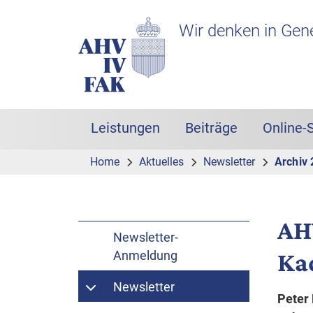
Zur Hauptnavigation
Zum Inhalt
Suche
Headerbereich mit Logo
Wir denken in Gen
Leistungen
Beiträge
Online-
Hauptnavigation
Home
Aktuelles
Newsletter
Archiv
AH
Newsletter-
Ka
Anmeldung
Newsletter
Peter 