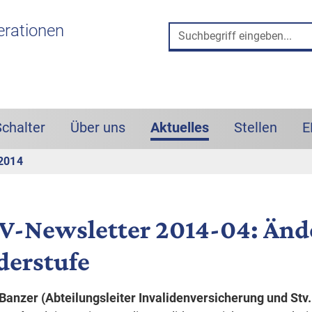
 und Such-Box
erationen
Schalter
Über uns
Aktuelles
Stellen
E
(aktiv)
 2014
V-Newsletter 2014-04: Änd
derstufe
Banzer (Abteilungsleiter Invalidenversicherung und Stv. 