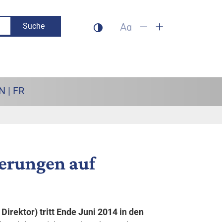
Suche
Dunklen Modus aktivieren
Schrift auf 100% setzen
Schrift verkleinern
Schrift vergrös
N | FR
erungen auf
Direktor) tritt Ende Juni 2014 in den