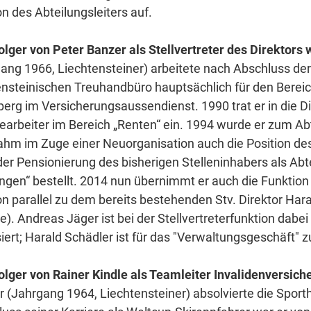
on des Abteilungsleiters auf.
lger von Peter Banzer als Stellvertreter des Direktors 
ang 1966, Liechtensteiner) arbeitete nach Abschluss de
ensteinischen Treuhandbüro hauptsächlich für den Berei
berg im Versicherungsaussendienst. 1990 trat er in die D
arbeiter im Bereich „Renten“ ein. 1994 wurde er zum Abte
hm im Zuge einer Neuorganisation auch die Position des
er Pensionierung des bisherigen Stelleninhabers als Abte
ngen“ bestellt. 2014 nun übernimmt er auch die Funktion a
on parallel zu dem bereits bestehenden Stv. Direktor Hara
e). Andreas Jäger ist bei der Stellvertreterfunktion dabe
iert; Harald Schädler ist für das "Verwaltungsgeschäft" z
lger von Rainer Kindle als Teamleiter Invalidenversich
 (Jahrgang 1964, Liechtensteiner) absolvierte die Spor