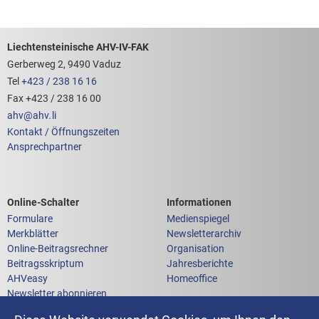
Footerbereich mit hilfreichen Links
Liechtensteinische AHV-IV-FAK
Gerberweg 2, 9490 Vaduz
Tel
+423 / 238 16 16
Fax +423 / 238 16 00
ahv
@
ahv
.
li
Kontakt / Öffnungszeiten
Ansprechpartner
Links zum
Links zu weiteren
Online-Schalter
Informationen
Formulare
Medienspiegel
Merkblätter
Newsletterarchiv
Online-Beitragsrechner
Organisation
Beitragsskriptum
Jahresberichte
AHVeasy
Homeoffice
Newsletter abonnieren
Anfrage an die AHV-IV-FAK