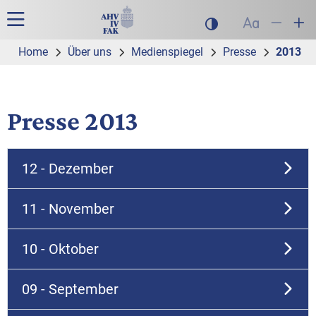
Zur Hauptnavigation
Zum Inhalt
Suche
Hauptnavigation
Dunklen Modus akt
Schrift auf
Schrift
Sch
Home
Über uns
Medienspiegel
Presse
2013
Presse 2013
12 - Dezember
11 - November
10 - Oktober
09 - September