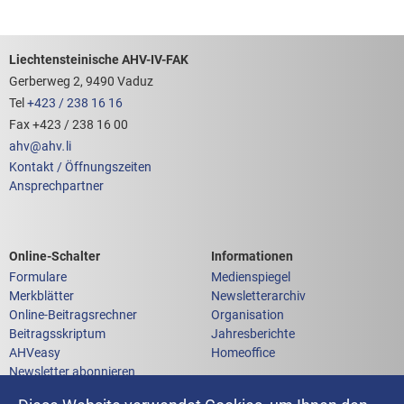
Footerbereich mit hilfreichen Links
Liechtensteinische AHV-IV-FAK
Gerberweg 2, 9490 Vaduz
Tel
+423 / 238 16 16
Fax +423 / 238 16 00
ahv
@
ahv
.
li
Kontakt / Öffnungszeiten
Ansprechpartner
Links zum
Links zu weiteren
Online-Schalter
Informationen
Formulare
Medienspiegel
Merkblätter
Newsletterarchiv
Online-Beitragsrechner
Organisation
Beitragsskriptum
Jahresberichte
AHVeasy
Homeoffice
Newsletter abonnieren
Anfrage an die AHV-IV-FAK