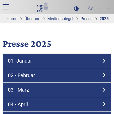
Zur Hauptnavigation
Zum Inhalt
Suche
Hauptnavigation
Dunklen Modus akt
Schrift auf
Schrift
Sch
Home
Über uns
Medienspiegel
Presse
2025
Presse 2025
01- Januar
02 - Februar
03 - März
04 - April