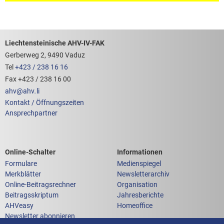
Footerbereich mit hilfreichen Links
Liechtensteinische AHV-IV-FAK
Gerberweg 2, 9490 Vaduz
Tel
+423 / 238 16 16
Fax +423 / 238 16 00
ahv
@
ahv
.
li
Kontakt / Öffnungszeiten
Ansprechpartner
Links zum
Links zu weiteren
Online-Schalter
Informationen
Formulare
Medienspiegel
Merkblätter
Newsletterarchiv
Online-Beitragsrechner
Organisation
Beitragsskriptum
Jahresberichte
AHVeasy
Homeoffice
Newsletter abonnieren