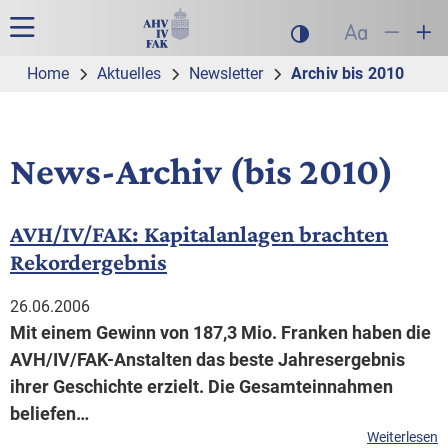
Zur Hauptnavigation
Zum Inhalt
Suche
Hauptnavigation
Dunklen Modus akt
Schrift auf
Schrift
Sch
Home
Aktuelles
Newsletter
Archiv bis 2010
News-Archiv (bis 2010)
AVH/IV/FAK: Kapitalanlagen brachten
Rekordergebnis
26.06.2006
Mit einem Gewinn von 187,3 Mio. Franken haben die
AVH/IV/FAK-Anstalten das beste Jahresergebnis
ihrer Geschichte erzielt. Die Gesamteinnahmen
beliefen…
Weiterlesen