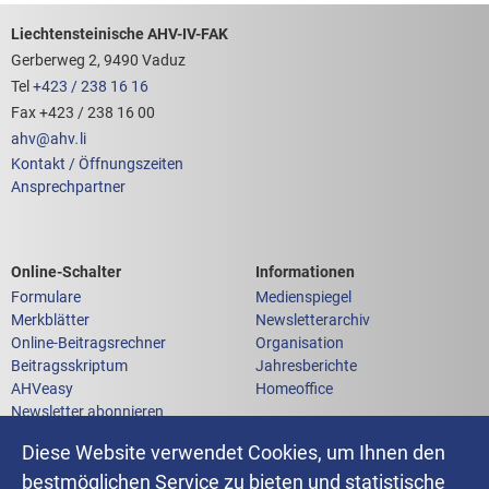
Footerbereich mit hilfreichen Links
Liechtensteinische AHV-IV-FAK
Gerberweg 2, 9490 Vaduz
Tel
+423 / 238 16 16
Fax +423 / 238 16 00
ahv
@
ahv
.
li
Kontakt / Öffnungszeiten
Ansprechpartner
Links zum
Links zu weiteren
Online-Schalter
Informationen
Formulare
Medienspiegel
Merkblätter
Newsletterarchiv
Online-Beitragsrechner
Organisation
Beitragsskriptum
Jahresberichte
AHVeasy
Homeoffice
Newsletter abonnieren
Anfrage an die AHV-IV-FAK
Diese Website verwendet Cookies, um Ihnen den
bestmöglichen Service zu bieten und statistische