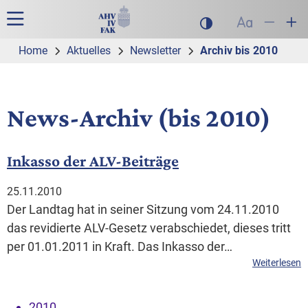
Zur Hauptnavigation
Zum Inhalt
Suche
Hauptnavigation
Dunklen Modus akt
Schrift auf
Schrift
Sch
Home
Aktuelles
Newsletter
Archiv bis 2010
News-Archiv (bis 2010)
Inkasso der ALV-Beiträge
25.11.2010
Der Landtag hat in seiner Sitzung vom 24.11.2010
das revidierte ALV-Gesetz verabschiedet, dieses tritt
per 01.01.2011 in Kraft. Das Inkasso der…
Weiterlesen
2010