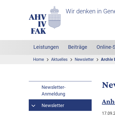
Zur Hauptnavigation
Zum Inhalt
Suche
Headerbereich mit Logo
Wir denken in Gen
Leistungen
Beiträge
Online-
Hauptnavigation
Home
Aktuelles
Newsletter
Archiv 
Ne
Newsletter-
Anmeldung
Anh
Newsletter
17.09.