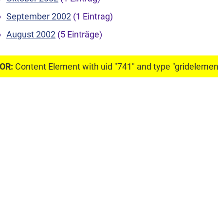
September 2002
(1 Eintrag)
August 2002
(5 Einträge)
OR:
Content Element with uid "741" and type "gridelement