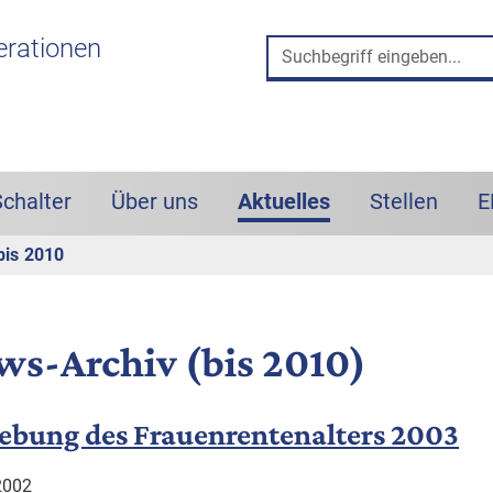
 und Such-Box
erationen
Schalter
Über uns
Aktuelles
Stellen
E
(aktiv)
bis 2010
ws-Archiv (bis 2010)
ebung des Frauenrentenalters 2003
2002