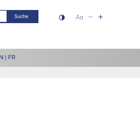
Suche
Dunklen Modus aktivieren
Schrift auf 100% setzen
Schrift verkleinern
Schrift vergrös
N | FR