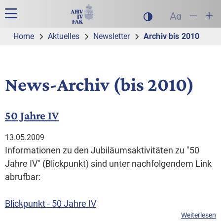
Zur Hauptnavigation
Zum Inhalt
Suche
Hauptnavigation
Dunklen Modus akt
Schrift auf
Schrift
Sch
Home
Aktuelles
Newsletter
Archiv bis 2010
News-Archiv (bis 2010)
50 Jahre IV
13.05.2009
Informationen zu den Jubiläumsaktivitäten zu "50
Jahre IV" (Blickpunkt) sind unter nachfolgendem Link
abrufbar:
Blickpunkt - 50 Jahre IV
Weiterlesen