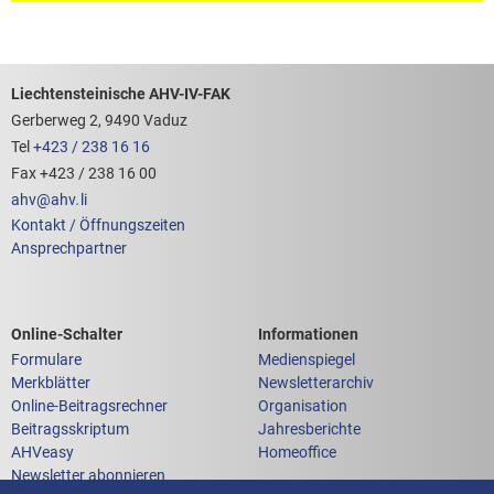
Footerbereich mit hilfreichen Links
Liechtensteinische AHV-IV-FAK
Gerberweg 2, 9490 Vaduz
Tel
+423 / 238 16 16
Fax +423 / 238 16 00
ahv
@
ahv
.
li
Kontakt / Öffnungszeiten
Ansprechpartner
Links zum
Links zu weiteren
Online-Schalter
Informationen
Formulare
Medienspiegel
Merkblätter
Newsletterarchiv
Online-Beitragsrechner
Organisation
Beitragsskriptum
Jahresberichte
AHVeasy
Homeoffice
Newsletter abonnieren