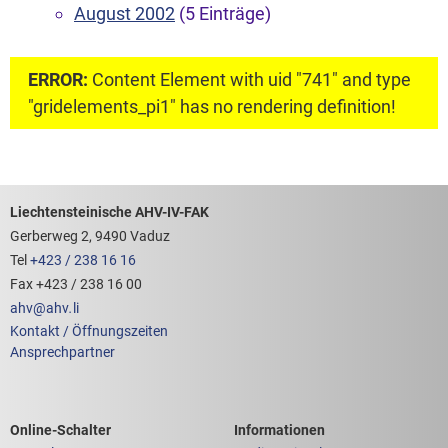
August 2002
(5 Einträge)
ERROR:
Content Element with uid "741" and type
"gridelements_pi1" has no rendering definition!
Footerbereich mit hilfreichen Links
Liechtensteinische AHV-IV-FAK
Gerberweg 2, 9490 Vaduz
Tel
+423 / 238 16 16
Fax +423 / 238 16 00
ahv
@
ahv
.
li
Kontakt / Öffnungszeiten
Ansprechpartner
Links zum
Links zu weiteren
Online-Schalter
Informationen