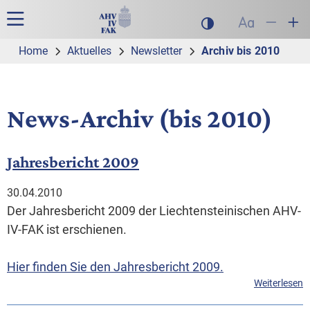
Zur Hauptnavigation
Zum Inhalt
Suche
Hauptnavigation
Dunklen Modus akt
Schrift auf
Schrift
Sch
Home
Aktuelles
Newsletter
Archiv bis 2010
News-Archiv (bis 2010)
Jahresbericht 2009
30.04.2010
Der Jahresbericht 2009 der Liechtensteinischen AHV-
IV-FAK ist erschienen.
Hier finden Sie den Jahresbericht 2009.
Weiterlesen