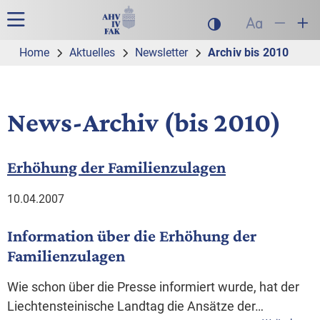
Zur Hauptnavigation
Zum Inhalt
Suche
Hauptnavigation
Dunklen Modus akt
Schrift auf
Schrift
Sch
Home
Aktuelles
Newsletter
Archiv bis 2010
News-Archiv (bis 2010)
Erhöhung der Familienzulagen
10.04.2007
Information über die Erhöhung der
Familienzulagen
Wie schon über die Presse informiert wurde, hat der
Liechtensteinische Landtag die Ansätze der…