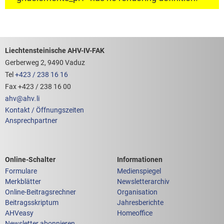
Footerbereich mit hilfreichen Links
Liechtensteinische AHV-IV-FAK
Gerberweg 2, 9490 Vaduz
Tel
+423 / 238 16 16
Fax +423 / 238 16 00
ahv
@
ahv
.
li
Kontakt / Öffnungszeiten
Ansprechpartner
Links zum
Links zu weiteren
Online-Schalter
Informationen
Formulare
Medienspiegel
Merkblätter
Newsletterarchiv
Online-Beitragsrechner
Organisation
Beitragsskriptum
Jahresberichte
AHVeasy
Homeoffice
Newsletter abonnieren