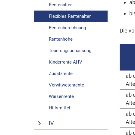
ab
Rentenalter
bi
Flexibles Rentenalter
Rentenberechnung
Die vo
Rentenhöhe
Teuerungsanpassung
Kinderrente AHV
Zusatzrente
ab 
Alt
Verwitwetenrente
ab 
Waisenrente
Alt
Hilfsmittel
ab 
Alt
IV
ab 