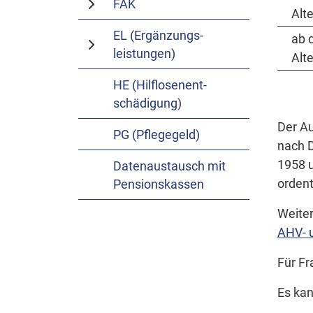
FAK
Alt
EL (Ergänzungs­
ab 
leistungen)
Alt
HE (Hilflosenent­
schädigung)
Der Au
PG (Pflegegeld)
nach D
1958 u
Datenaustausch mit
ordent
Pensionskassen
Weiter
AHV- 
Für Fr
Es ka