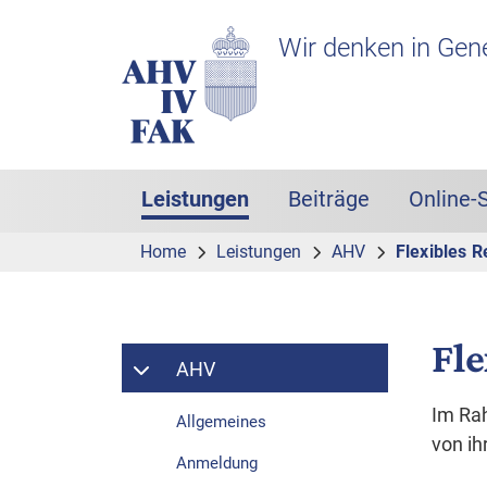
Zur Hauptnavigation
Zum Inhalt
Suche
Headerbereich mit Logo
Wir denken in Gen
Leistungen
Beiträge
Online-
Hauptnavigation
(aktiv)
Home
Leistungen
AHV
Flexibles R
Fle
AHV
Im Ra
Allgemeines
von ih
Anmeldung