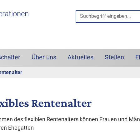
 und Such-Box
erationen
Schalter
Über uns
Aktuelles
Stellen
E
entenalter
xibles Rentenalter
hmen des flexiblen Rentenalters können Frauen und Män
ren Ehegatten