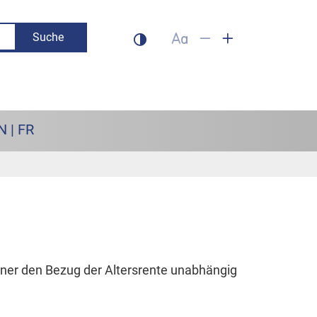
Suche
Dunklen Modus aktivieren
Schrift auf 100% setzen
Schrift verkleinern
Schrift vergrös
N | FR
ner den Bezug der Altersrente unabhängig